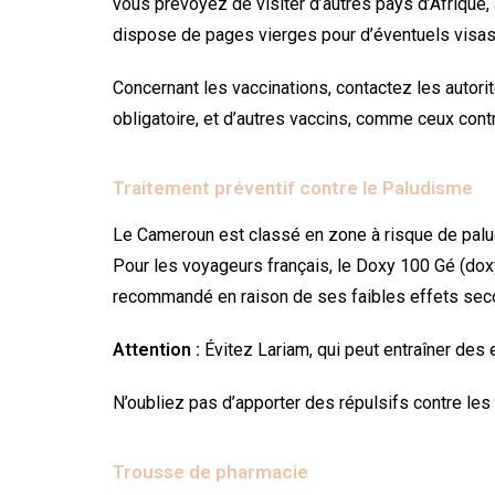
vous prévoyez de visiter d’autres pays d’Afrique
dispose de pages vierges pour d’éventuels visas
Concernant les vaccinations, contactez les autori
obligatoire, et d’autres vaccins, comme ceux contr
Traitement préventif contre le Paludisme
Le Cameroun est classé en zone à risque de palud
Pour les voyageurs français, le Doxy 100 Gé (dox
recommandé en raison de ses faibles effets sec
Attention :
Évitez Lariam, qui peut entraîner des
N’oubliez pas d’apporter des répulsifs contre le
Trousse de pharmacie