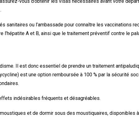
, assurez-vous d’obtenir les visas nécessaires avant votre dépar
.
tés sanitaires ou l’ambassade pour connaître les vaccinations re
e l’hépatite A et B, ainsi que le traitement préventif contre le p
isme. Il est donc essentiel de prendre un traitement antipaludiq
ycycline) est une option remboursée à 100 % par la sécurité soc
ondaires.
 effets indésirables fréquents et désagréables.
s moustiques et de dormir sous des moustiquaires, disponibles à 