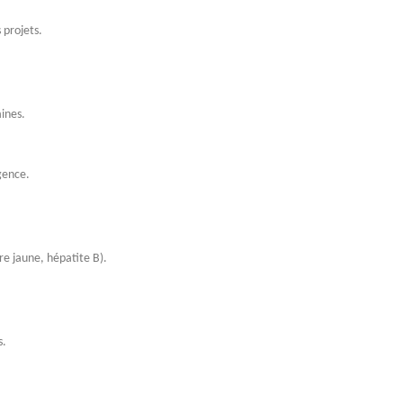
 projets.
ines.
gence.
re jaune, hépatite B).
s.